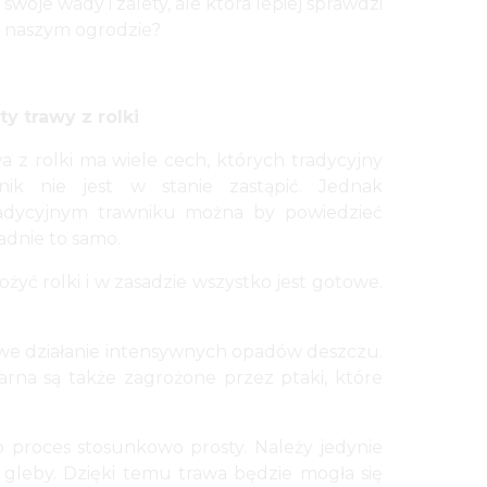
 swoje wady i zalety, ale która lepiej sprawdzi
w naszym ogrodzie?
ty trawy z rolki
a z rolki ma wiele cech, których tradycyjny
nik nie jest w stanie zastąpić. Jednak
adycyjnym trawniku można by powiedzieć
adnie to samo.
żyć rolki i w zasadzie wszystko jest gotowe.
dliwe działanie intensywnych opadów deszczu.
rna są także zagrożone przez ptaki, które
 proces stosunkowo prosty. Należy jedynie
gleby. Dzięki temu trawa będzie mogła się