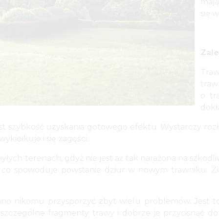
mają
się 
Zale
Traw
traw
o tr
dokł
st szybkość uzyskania gotowego efektu. Wystarczy rozło
ykiełkuje i się zagęści.
hyłych terenach, gdyż nie jest aż tak narażona na szko
 co spowoduje powstanie dziur w nowym trawniku. Zia
inno nikomu przysporzyć zbyt wielu problemów. Jest to
szczególne fragmenty trawy i dobrze je przycisnąć do 