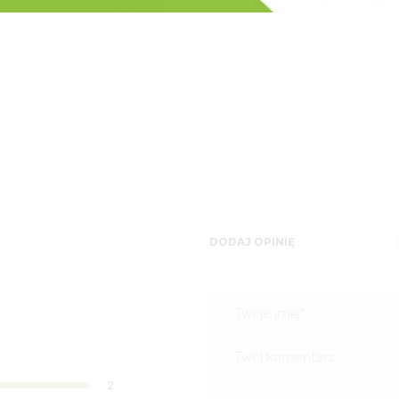
lki i trawnika z siewu.
DODAJ OPINIĘ
2