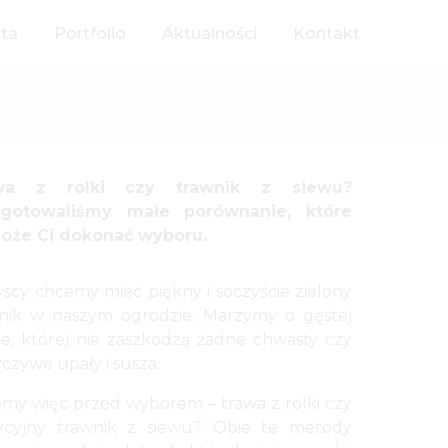
rta
Portfolio
Aktualności
Kontakt
wa z rolki czy trawnik z siewu?
ygotowaliśmy małe porównanie, które
oże Ci dokonać wyboru.
scy chcemy mieć piękny i soczyście zielony
nik w naszym ogrodzie. Marzymy o gęstej
ie, której nie zaszkodzą żadne chwasty czy
czywe upały i susza.
emy więc przed wyborem – trawa z rolki czy
ycyjny trawnik z siewu? Obie te metody