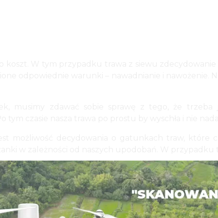
go koszt. W tym przypadku trawa z siewu zdecydowanie w
ione odpowiednie warunki – nawadnianie i nawożenie. Na
k, musimy zdawać sobie sprawę z tego, że trzeba je
tym czasie nasza trawa po prostu by wyschła i nie nadaw
est możliwość decydowania o gatunkach traw, które c
ki w zależności od naszych upodobań. W przypadku tr
?