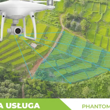
ń/maj oraz wrzesień/październik. Jest to bezpieczny c
zesną wiosną i jesienią. Kiedy w naszym ogrodzie mamy
egularnemu podlewaniu, ziarenka trawy nie wyschną, a pr
listopada. Okres ten jest więc znacznie wydłużony w 
ni miesiąc, w zależności od tego, na jaką metodę zakł
yjnego powinna przebiegać w identyczny sposób. Różnice
 trawa się ukorzeni. Później nie ma znaczenia, jaką me
ystemem nawadniania, który zadba za nas o regularne 
raca nie pójdzie na marne, a trawa będzie gęsta i soczyś
niu trawy, które powinno odbywać się przynajmniej raz
ównież uważać, by zbytnio nie skrócić trawy – zalecana 