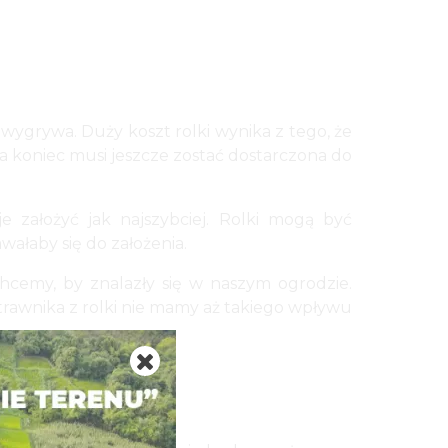
ygrywa. Duży koszt rolki wynika z tego, że
 koniec musi jeszcze zostać dostarczona do
 założyć jak najszybciej. Rolki mogą być
ałaby się do założenia.
hcemy, by znalazły się w naszym ogrodzie.
awnika z rolki nie mamy aż takiego wpływu