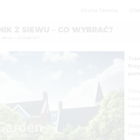
Strona Główna
Ofe
IK Z SIEWU – CO WYBRAĆ?
 z siewu – co wybrać?
Tra
Prz
pom
Wszy
traw
traw
upor
Staj
trad