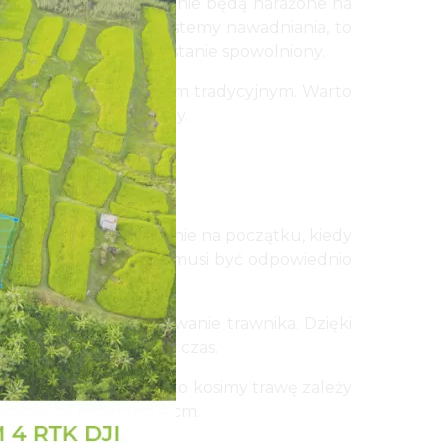
zas, gdyż ziarna trawy nie będą narażone na
 już zainstalowane systemy nawadniania, to
oces rośnięcia nie zostanie spowolniony.
porównaniu z trawnikiem tradycyjnym. Warto
adania się zdecydujemy.
 będą występować jedynie na początku, kiedy
todę wybraliśmy. Trawa musi być odpowiednio
i równomierne podlewanie trawnika. Dzięki
cie zielona przez cały czas.
 w tygodniu. Jak często kosimy trawę zależy
wysokość to minimum 4 cm.