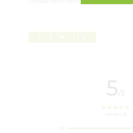
Sprawdź naszą ofertę zakładania trawnika z ro
5
/5
Ilość ocen:
2
5