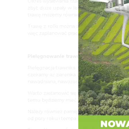
Okres wysiewania trawy przypada na kwiecie
zbyt duże upały w lecie czy przymrozki wc
trawę możemy również siać w lecie. Dzięki r
Trawę z rolki można zakładać od marca do 
więc zaplanować prace ogrodowe na odpowied
Pielęgnowanie trawnika z rolki i siewu
Pielęgnacja trawnika z rolki i tego tradyc
czekamy aż ziarenka wykiełkują, albo kiedy
nawadniana, nawożona i koszona.
Warto zastanowić się nad automatycznym s
temu będziemy mieć pewność, że cała nasza p
Należy również pamiętać o regularnym kosze
od pory roku i tempa jej wzrostu. Trzeba r