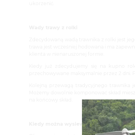
ukorzenić.
Wady trawy z rolki
Zdecydowaną wadą trawnika z rolki jest je
trawa jest wcześniej hodowana i ma zapewn
klienta w nienaruszonej formie.
Kiedy już zdecydujemy się na kupno role
przechowywane maksymalnie przez 2 dni. Po 
Kolejną przewagą tradycyjnego trawnika j
Możemy dowolnie komponować skład mieszan
na końcowy skład.
Kiedy można wysiewać i zakładać trawę